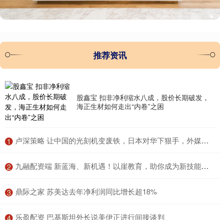
推荐资讯
股鑫宝 扣非净利缩水八成，股价长期破发，
海正生材如何走出“内卷”之困
​卢深策略 让中国的光刻机变废铁，日本对华下狠手，外媒：比美国人还绝
1
​九融配资端 新蓝海、新机遇！以崖教育，助你成为新技能人才
2
​鼎际之家 苏美达去年净利润同比增长超18%
3
​乐盈配资 巴基斯坦外长说美伊正进行间接谈判
4