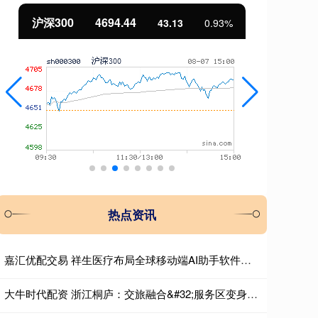
沪深300
4694.44
北
43.13
0.93%
热点资讯
嘉汇优配交易 祥生医疗布局全球移动端AI助手软件，构筑差异化服务生态
大牛时代配资 浙江桐庐：交旅融合&#32;服务区变身“海底世界”