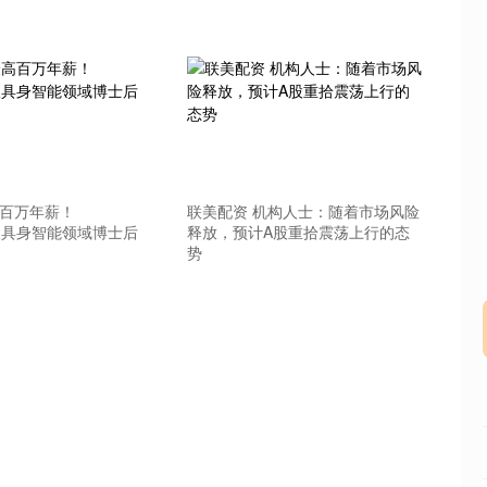
深证成指
14311.01
02%
200.89
1.42%
高百万年薪！
联美配资 机构人士：随着市场风险
招收具身智能领域博士后
释放，预计A股重拾震荡上行的态
势