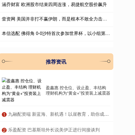
涵乔财富 欧洲股市结束四周连涨，易捷航空股价飙升
壹资网 美国并非打不赢伊朗，而是根本不敢全力击溃伊朗
本信选配 佛得角 0-0沙特首次参加世界杯，以小组第二的成绩闯入淘汰赛
推荐资讯
盈鑫惠 控仓位、设止盈、丰结构
理财机构为“黄金+”投资装上减震器
​九融配资端 新蓝海、新机遇！以崖教育，助你成为新技能人才
1
​乐盈配资 巴基斯坦外长说美伊正进行间接谈判
2