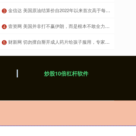
​金信达 美国原油结算价自2022年以来首次高于每桶110美元
3
​壹资网 美国并非打不赢伊朗，而是根本不敢全力击溃伊朗
4
​财新网 切勿擅自掰开成人药片给孩子服用，专家提醒避开这些常见用药误区
5
炒股10倍杠杆软件