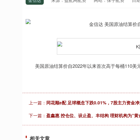
金信达
来源：盈配网配资
网站：保宇配资
日期：
美国原油结算价自2022年以来首次高于每桶110美
上一篇：
同花顺e配 足球概念下跌0.01%，7股主力资金
下一篇：
盈鑫惠 控仓位、设止盈、丰结构 理财机构为“黄
相关文章