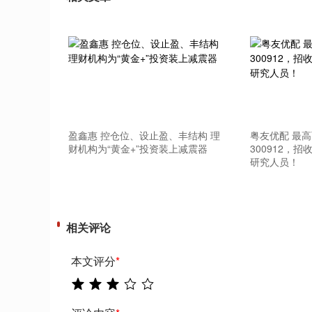
上证指数
3940.04
.40
2.13%
39.68
1.
盈鑫惠 控仓位、设止盈、丰结构 理
粤友优配 最
财机构为“黄金+”投资装上减震器
300912，
研究人员！
相关评论
本文评分
*