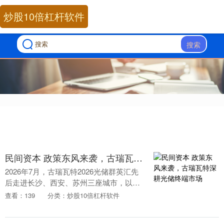
炒股10倍杠杆软件
搜索
民间资本 政策东风来袭，古瑞瓦特深耕光储终端市场
2026年7月，古瑞瓦特2026光储群英汇先
后走进长沙、西安、苏州三座城市，以覆
盖户用与工商业的全场景光储解决方案为
查看：139
分类：炒股10倍杠杆软件
核心，系统呈现了古瑞瓦特在产品矩阵、
方案能力....