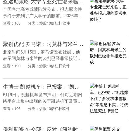
盈远期策略 大学专业死亡潮来临，正准备报志愿的高考生傻眼了
全国各地高考成绩陆续公布，报志愿这件
事终于来到了广大学子的眼前。2026年报
志愿，别只问\"哪个专业热\"。你要问的是
查看：163
分类：炒股10倍杠杆软件
——四年以后，这个专业还在不在？ 这些
年，....
聚创优配 罗马诺：阿莫林与米兰的谈判已经非常接近完成
北京时间6月15日，罗马诺发布社媒，他
表示阿莫林与米兰的谈判已经非常接近完
成。 罗马诺表示，阿莫林是前曼联主帅，
查看：190
分类：炒股10倍杠杆软件
原本应从曼联获得一笔赔偿。对曼联来
说，好消息是这....
牛博士 凯越机车：已报案，“凯越撑不住了多次求张雪救命”等消息不实，将依法追究法律责任
6月6日，凯越机车发布声明：针对近期网
络平台上集中出现的关于凯越机车及董事
长严凯先生的一系列不实言论和恶意造谣
查看：106
分类：炒股10倍杠杆软件
信息，我司在此郑重声明：所有传言均为
无中生有、蓄意....
保利配资 外交部：反对《纽约时报》为“台独”谬论提供平台