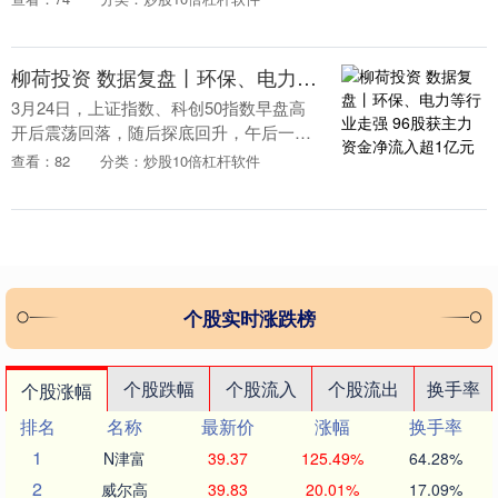
的，所以这里面要优先考虑装备这些。
一、猩猩战甲 任....
柳荷投资 数据复盘丨环保、电力等行业走强 96股获主力资金净流入超1亿元
3月24日，上证指数、科创50指数早盘高
开后震荡回落，随后探底回升，午后一度
回落，之后再度上扬；深证成指、创业板
查看：82
分类：炒股10倍杠杆软件
指早盘高开后快速回落，随后探底回升，
午后再度回落....
个股实时涨跌榜
个股跌幅
个股流入
个股流出
换手率
个股涨幅
排名
名称
最新价
涨幅
换手率
1
N津富
39.37
125.49%
64.28%
2
威尔高
39.83
20.01%
17.09%