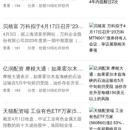
借着一手水花消失术火遍了全网，连外国
查看：154
分类：炒股10倍杠杆软件
教练也忍不住停下来拍照围观，夸她是天
生吃跳水这碗饭....
贝格富 万科拟于4月17日召开“23万科MTN001”债券持有人会议，审议展期相关事项
4月3日，据上海清算所网站，万科企业股
份有限公司2023年度第一期中期票据（23
万科MTN001）2026年第一次持有人会议
查看：181
分类：炒股10倍杠杆软件
拟于4月17日召开，以稳妥推进本期债....
亿润配资 摩根大通：如果霍尔木兹海峡的石油运输在5月中旬前仍受阻 油价存在升至每桶150美元以上的风险
摩根大通表示，如果霍尔木兹海峡的石油
运输在5月中旬前仍受阻，油价存在升至每
桶150美元以上的风险。....
查看：164
分类：炒股10倍杠杆软件
天猫配资端 工业有色ETF万家(560860)涨2.53%，近一年超额收益达4%同类最高，规模、流动性在同标的ETF中第一
截至4月1日收盘，中证工业有色金属主题
指数的前十大成份股中，洛阳钼业涨