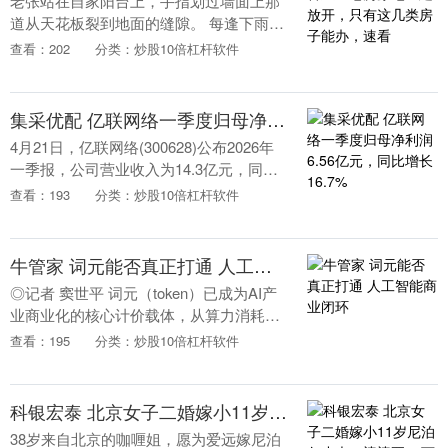
老张站在自家阳台上，手指划过墙面上那
道从天花板裂到地面的缝隙。 每逢下雨，
雨水就顺着这道缝渗进来，墙皮一片片往
查看：202
分类：炒股10倍杠杆软件
下掉。 这栋建于1985年的预制板楼，被专
业机构鉴....
集采优配 亿联网络一季度归母净利润6.56亿元，同比增长16.7%
4月21日，亿联网络(300628)公布2026年
一季报，公司营业收入为14.3亿元，同比
上升18.8%；归母净利润为6.56亿元，同
查看：193
分类：炒股10倍杠杆软件
比上升16.7%；扣非归母....
牛管家 词元能否真正打通 人工智能商业闭环
◎记者 窦世平 词元（token）已成为AI产
业商业化的核心计价载体，从算力消耗计
量到服务价值结算，它被寄予破解AI“重投
查看：195
分类：炒股10倍杠杆软件
入、难变现”困局的厚望。我国日均词元
调....
科银宏泰 北京女子二婚嫁小11岁尼泊尔丈夫，婆婆要30万彩礼，还要和牛先拜堂
38岁来自北京的咖喱姐，愿为爱远嫁尼泊