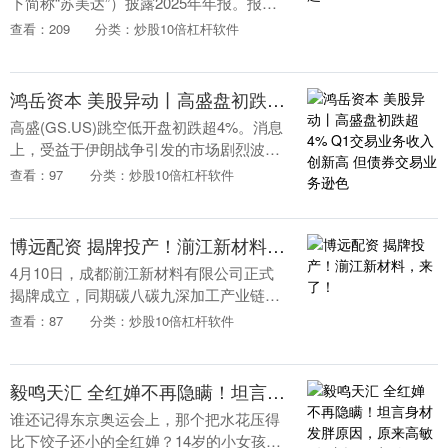
下简称“苏美达”）披露2025年年报。报告
显示，去年全年公司实现营业收入1178.11
查看：209
分类：炒股10倍杠杆软件
亿元，同比增长0.54%；归属于上市....
鸿岳资本 美股异动丨高盛盘初跌超4% Q1交易业务收入创新高 但债券交易业务逊色
高盛(GS.US)跳空低开盘初跌超4%。消息
上，受益于伊朗战争引发的市场剧烈波
动，高盛的股票交易业务收入达到了惊人
查看：97
分类：炒股10倍杠杆软件
的53.3亿美元，同比增长27%，创下行业
历史....
博远配资 揭牌投产！湔江新材料，来了！
4月10日，成都湔江新材料有限公司正式
揭牌成立，同期碳八碳九深加工产业链项
目顺利投产。这标志着成都在新材料产业
查看：87
分类：炒股10倍杠杆软件
赛道，迈出了实体化、规模化发展的关键
一步。 据介绍....
毅鸣天汇 全红婵不再隐瞒！坦言身材发胖原因，原来高敏4年内提醒过2次
谁还记得东京奥运会上，那个把水花压得
比下饺子还小的全红婵？14岁的小女孩凭