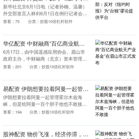
新华社北京6月1日电（记者孙楠、温馨）
外交部发言人林剑6月1日在例行记者会上
说，《纽约时报》为台湾当局散布“台
查看：75
分类：炒股10倍杠杆软件
独”分裂谬论提供平台，并公然将中国台湾
地区称为“国....
华亿配资 中财融商“百亿商业航天产业基金”在眉山市正式发布
6月17日，由中国遥感应用协会、眉山市
政府主办，中财融商（北京）资本管理有
限公司（简称“中财融商”）协办的第四届
查看：201
分类：炒股10倍杠杆软件
眉山市卫星应用产业发展大会在眉山举
行，公司特别策....
易配资 伊朗想要拉着阿曼一起管理霍尔木兹海峡，但是给阿曼一百个胆子他也不敢接
伊朗想要拉着阿曼一起管理霍尔木兹海
峡，但是给阿曼一百个胆子他也不敢接
啊！ 伊朗外长阿拉格奇表示，他已就霍尔
查看：194
分类：炒股10倍杠杆软件
木兹海峡及其未来管理问题和阿曼外长进
行了讨论，“这符合....
股神配资 物价飞涨，经济停滞，大英有可能带领欧洲集体返贫吗？