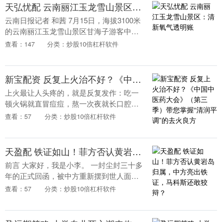
天弘忧配 云南丽江玉龙雪山景区：清新氧气透明账
云南日报记者 和茜 7月15日，海拔3100米
的云南丽江玉龙雪山景区甘海子游客中心
人头攒动。深圳游客王女士在一台自动售
查看：147
分类：炒股10倍杠杆软件
氧机前停下脚步，手机扫码、选择套餐、
支付成....
新宝配资 反复上火治不好？《中国中医药大会》（第三季）带您掌握“清润平调”的去火良方
上火最让人头疼的，就是反复发作：吃一
顿火锅就直冒痘痘，熬一次夜就长口腔溃
疡，有人喝了凉茶、吃了降火药，有所好
查看：57
分类：炒股10倍杠杆软件
转，有人却越清火越重。这些反复发生的
上火问题，根源未....
天盈配 铁证如山！菲方否认黄岩岛归属，中方亮出铁证，马科斯还敢狡辩？
前言 大家好，我是小李。 一封尘封三十多
年的正式回函，被中方重新摆到世人面
前。信中写得很清楚，黄岩岛不在菲律宾
查看：57
分类：炒股10倍杠杆软件
领土主权范围内。 跟着一起出现的，还有
菲律宾官方制....