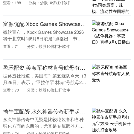
6.36%，北方稀土涨1.68%，中国铝业涨
查看：188
分类：炒股10倍杠杆软件
1.4%，云铝股份涨2.65%，厦门钨业涨
0.....
富源优配 Xbox Games Showcase+《战争机器：事变日》直播6月8日播出
微软宣布 ，Xbox Games Showcase 2026
将于北京时间6月8日凌晨1点播出。节目
结束后将立即播出《战争机器：事变日》
查看：71
分类：炒股10倍杠杆软件
深度解析特辑。 本次直播将....
盈禾配资 美海军称林肯号航母有人员受伤
据路透社报道，美国海军第五舰队今天（3
月26日）表示，“亚拉伯罕·林肯”号航母25
日在阿拉伯海执行任务期间有水手受伤，
查看：70
分类：炒股10倍杠杆软件
但其伤情与战斗任务无关，也没有危及生
命。....
擒牛宝配资 永久神器传奇新手起号打元宝方法 云手机多开挂机打金攻略
永久神器传奇中无疑是比较吃装备和各种
强化方面的东西的，尤其是专属武器方面
更是比较重要，生肖的加成也是比较明显
查看：74
分类：炒股10倍杠杆软件