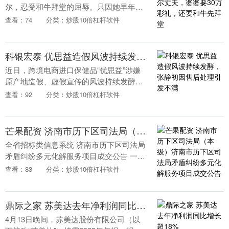
尔，忍受和牛拜堂的屈辱。只因她早年丧
偶女子，婆婆又十分迷信。但即便如此，
查看：74
分类：炒股10倍杠杆软件
她仍决意嫁给小11岁的尼泊尔穷小伙。尼
泊尔这么穷，....
科银宏泰 优思益造假风波持续发酵，张静初因售后处理引发不满
近日，跨境电商进口保健品“优思益”涉嫌
原产地造假、虚假宣传的风波持续发酵，
曾带货该产品的演员张静初因售后处理方
查看：92
分类：炒股10倍杠杆软件
式引发网友广泛不满，多位消费者反映面
临退货无门、退....
芒果配资 济南市历下区司法局（本级）济南市历下区司法局矛盾纠纷多元化解服务项目成交公告
全省招标类信息系统 济南市历下区司法局
矛盾纠纷多元化解服务项目成交公告 一、
项目编号：
查看：83
分类：炒股10倍杠杆软件
SDGP370102000202602000117 二、项目
名称：济南市历....
鼎际之家 苏美达去年净利润同比增长超18%
4月13日晚间，苏美达股份有限公司（以