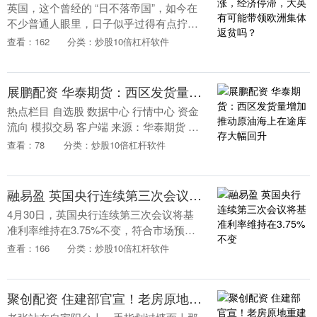
英国，这个曾经的 “日不落帝国”，如今在
不少普通人眼里，日子似乎过得有点拧
巴。吃不起炸鱼薯条、养不起宠物狗或许
查看：162
分类：炒股10倍杠杆软件
还能忍，但连超市里的黄油都要加上防盗
扣，这景象难免....
展鹏配资 华泰期货：西区发货量增加推动原油海上在途库存大幅回升
热点栏目 自选股 数据中心 行情中心 资金
流向 模拟交易 客户端 来源：华泰期货 作
者： 康远宁 市场分析 价格价差：绝对价
查看：78
分类：炒股10倍杠杆软件
格方面，上周虽然海峡重开预期重燃，
但....
融易盈 英国央行连续第三次会议将基准利率维持在3.75%不变
4月30日，英国央行连续第三次会议将基
准利率维持在3.75%不变，符合市场预
期。....
查看：166
分类：炒股10倍杠杆软件
聚创配资 住建部官宣！老房原地重建放开，只有这几类房子能办，速看