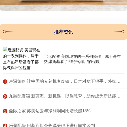
推荐资讯
启运配资 美国现在的一系列操作，属于是布
热津斯基看了都得气诈尸的程度
​卢深策略 让中国的光刻机变废铁，日本对华下狠手，外媒：比美国人还绝
1
​九融配资端 新蓝海、新机遇！以崖教育，助你成为新技能人才
2
​鼎际之家 苏美达去年净利润同比增长超18%
3
​乐盈配资 巴基斯坦外长说美伊正进行间接谈判
4