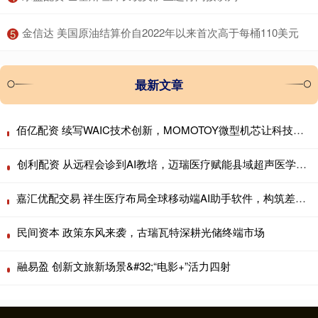
​金信达 美国原油结算价自2022年以来首次高于每桶110美元
5
最新文章
佰亿配资 续写WAIC技术创新，MOMOTOY微型机芯让科技贴近烟火日常
创利配资 从远程会诊到AI教培，迈瑞医疗赋能县域超声医学中心
嘉汇优配交易 祥生医疗布局全球移动端AI助手软件，构筑差异化服务生态
民间资本 政策东风来袭，古瑞瓦特深耕光储终端市场
融易盈 创新文旅新场景&#32;“电影+”活力四射