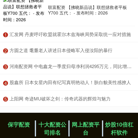
联富配资 【拂晓新品说】联想拯救者平板
Y700 五代： - 发布时间：2026
​汇发网 丹麦呼吁欧盟就霍尔木兹海峡局势采取统一应对措施
1
​方圆之道 耄耋老人讲述日本侵略军入侵汝阳的暴行
2
​河南配资网 中电鑫龙一季度归母净利润4295万元，同比增长1.7%
3
​股鑫所 日本女星内田有纪写真明艳动人！肤白貌美性感撩人
4
​上阳网 奇迹MU破坏之剑：传奇武器的辉煌与魅力
5
保宇配资
十大配资公
网上配资平
炒股10倍杠
司排名
台
杆软件