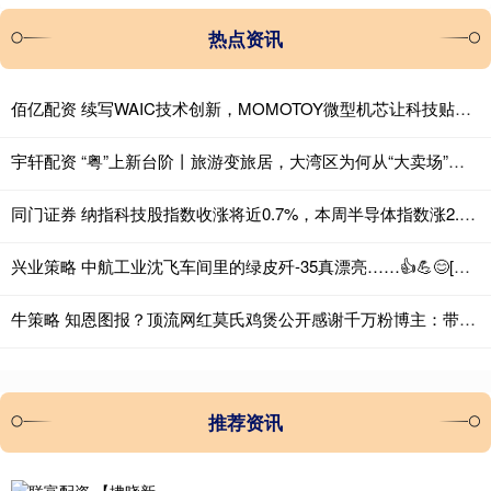
热点资讯
佰亿配资 续写WAIC技术创新，MOMOTOY微型机芯让科技贴近烟火日常
宇轩配资 “粤”上新台阶丨旅游变旅居，大湾区为何从“大卖场”变为全球创客“梦工厂”？
同门证券 纳指科技股指数收涨将近0.7%，本周半导体指数涨2.7%
兴业策略 中航工业沈飞车间里的绿皮歼-35真漂亮……👍💪😊[呲牙][大金
牛策略 知恩图报？顶流网红莫氏鸡煲公开感谢千万粉博主：带火我，债还清
推荐资讯