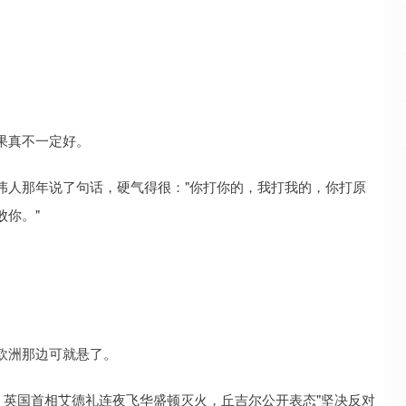
。
果真不一定好。
伟人那年说了句话，硬气得很："你打你的，我打我的，你打原
败你。"
欧洲那边可就悬了。
，英国首相艾德礼连夜飞华盛顿灭火，丘吉尔公开表态"坚决反对