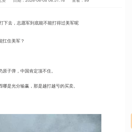
配资
日期：2026-06-08 06:51:16
查看：99
能扛住美军？
扔原子弹，中国肯定顶不住。
西哪是光分输赢，那是越打越亏的买卖。