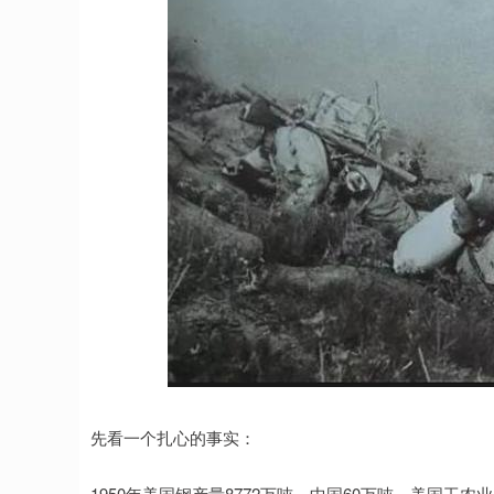
上证指数
3900.35
00
-0.01%
21.92
0.
先看一个扎心的事实：
1950年美国钢产量8772万吨，中国60万吨。美国工农业