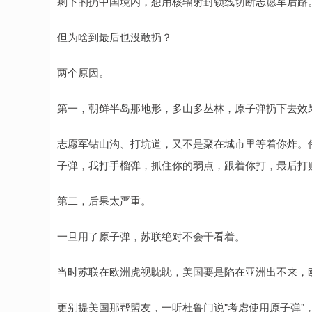
剩下的扔中国境内，想用核辐射封锁线切断志愿军后路
但为啥到最后也没敢扔？
两个原因。
第一，朝鲜半岛那地形，多山多丛林，原子弹扔下去效
志愿军钻山沟、打坑道，又不是聚在城市里等着你炸。
子弹，我打手榴弹，抓住你的弱点，跟着你打，最后打
第二，后果太严重。
一旦用了原子弹，苏联绝对不会干看着。
当时苏联在欧洲虎视眈眈，美国要是陷在亚洲出不来，
更别提美国那帮盟友，一听杜鲁门说"考虑使用原子弹"