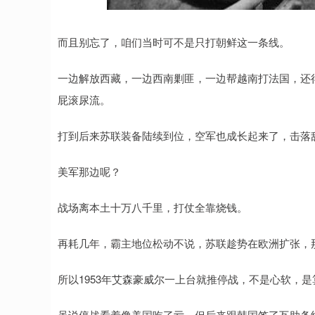
而且别忘了，咱们当时可不是只打朝鲜这一条线。
一边解放西藏，一边西南剿匪，一边帮越南打法国，还
屁滚尿流。
打到后来苏联装备陆续到位，空军也成长起来了，击落敌
美军那边呢？
战场离本土十万八千里，打仗全靠烧钱。
再耗几年，霸主地位松动不说，苏联趁势在欧洲扩张，
所以1953年艾森豪威尔一上台就推停战，不是心软，
虽说停战看着像美国吃了亏，但后来跟韩国签了互助条