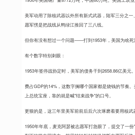
美军动用了除核武器以外所有新式武器，陆军三分之一
愿军愣是把战线从鸭绿江推回了三八线。
但你有没有想过一个问题——打到1953年，美国为啥
有个数字特别刺眼：
1953年签停战协定时，美军的债务干到2658.86亿美元
费占GDP的14%，这数字搁哪个国家都是烧钱的节奏
上总统宝座，靠的就是喊"结束战争"的口号。
更狠的是，这三年里美军前前后后六次琢磨着要用核武
1950年年底，麦克阿瑟被志愿军打急眼了，提交了一份