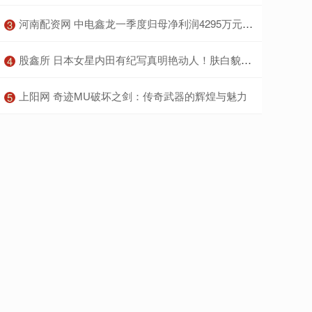
​河南配资网 中电鑫龙一季度归母净利润4295万元，同比增长1.7%
3
​股鑫所 日本女星内田有纪写真明艳动人！肤白貌美性感撩人
4
​上阳网 奇迹MU破坏之剑：传奇武器的辉煌与魅力
5