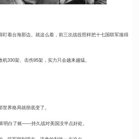
得盯着台海那边。就这么着，前三次战役照样把十七国联军揍得
机330架、击伤95架，实力只会越来越猛。
那世界格局就彻底变了。
是算明白了账——持久战对美国没半点好处。
约，驻军留到现在，该拿的利益一点没少。