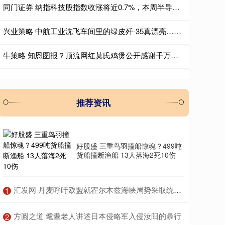
同门证券 纳指科技股指数收涨将近0.7%，本周半导体指数涨2.7%
兴业策略 中航工业沈飞车间里的绿皮歼-35真漂亮……👍💪😊[呲牙][大金
牛策略 知恩图报？顶流网红莫氏鸡煲公开感谢千万粉博主：带火我，债还清
推荐资讯
好股盛 三重鸟羽撞船惊魂？499吨
货船撞断渔船 13人落海2死10伤
​汇发网 丹麦呼吁欧盟就霍尔木兹海峡局势采取统一应对措施
1
​方圆之道 耄耋老人讲述日本侵略军入侵汝阳的暴行
2