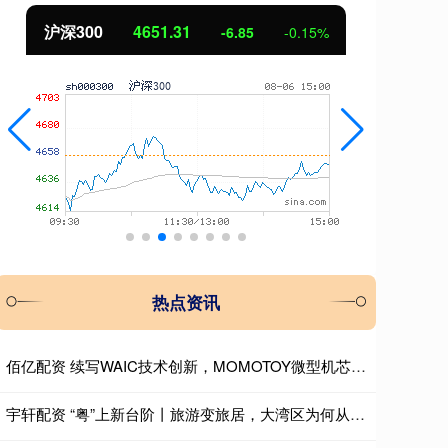
沪深300
4651.31
北
-6.85
-0.15%
热点资讯
佰亿配资 续写WAIC技术创新，MOMOTOY微型机芯让科技贴近烟火日常
宇轩配资 “粤”上新台阶丨旅游变旅居，大湾区为何从“大卖场”变为全球创客“梦工厂”？