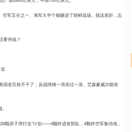
、空军五分之一、海军大半个都砸进了朝鲜战场。就这差距，志
死活要停战？
。军
。美国老百姓不干了，反战情绪一浪高过一浪。艾森豪威尔能坐
器。
"26颗原子弹打击"计划——4颗炸进攻部队，4颗炸空军集结地，