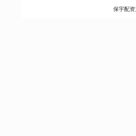
保宇配资
上证指数
3940.04
.40
2.13%
39.68
1.