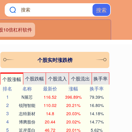
搜索
股10倍杠杆软件
个股实时涨跌榜
个股跌幅
个股流入
个股流出
换手率
个股涨幅
排名
名称
最新价
涨幅
换手率
1
N展芯
116.52
396.89%
79.39%
2
锐翔智能
110.02
20.21%
16.80%
3
志特新材
14.8
20.03%
14.18%
4
博腾股份
20.44
20.02%
14.77%
5
近岸蛋白
46.72
20.01%
5.62%