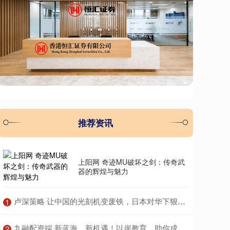
推荐资讯
上阳网 奇迹MU破坏之剑：传奇武
器的辉煌与魅力
​卢深策略 让中国的光刻机变废铁，日本对华下狠手，外媒：比美国人还绝
1
​九融配资端 新蓝海、新机遇！以崖教育，助你成为新技能人才
2