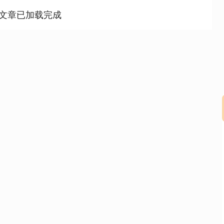
文章已加载完成
深证成指
14311.01
02%
200.89
1.42%