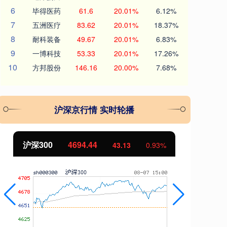
6
毕得医药
61.6
20.01%
6.12%
7
五洲医疗
83.62
20.01%
18.37%
8
耐科装备
49.67
20.01%
6.83%
9
一博科技
53.33
20.01%
17.26%
10
方邦股份
146.16
20.00%
7.68%
沪深京行情 实时轮播
沪深300
4694.44
北
43.13
0.93%