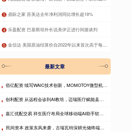
​鼎际之家 苏美达去年净利润同比增长超18%
3
​乐盈配资 巴基斯坦外长说美伊正进行间接谈判
4
​金信达 美国原油结算价自2022年以来首次高于每桶110美元
5
最新文章
佰亿配资 续写WAIC技术创新，MOMOTOY微型机芯让科技贴近烟火日常
创利配资 从远程会诊到AI教培，迈瑞医疗赋能县域超声医学中心
嘉汇优配交易 祥生医疗布局全球移动端AI助手软件，构筑差异化服务生态
民间资本 政策东风来袭，古瑞瓦特深耕光储终端市场