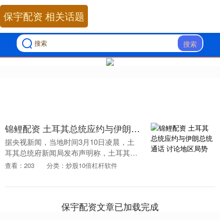
保宇配资 相关话题
搜索
锦鲤配资 土耳其总统应约与伊朗总统通话 讨论地区局势
据央视新闻，当地时间3月10日凌晨，土
耳其总统府新闻局发布声明称，土耳其总
统埃尔多安应约与伊朗总统佩泽希齐扬通
查看：203
分类：炒股10倍杠杆软件
电话。埃尔多安在通话中表示，当前亟需
开启外交大门，....
保宇配资文章已加载完成