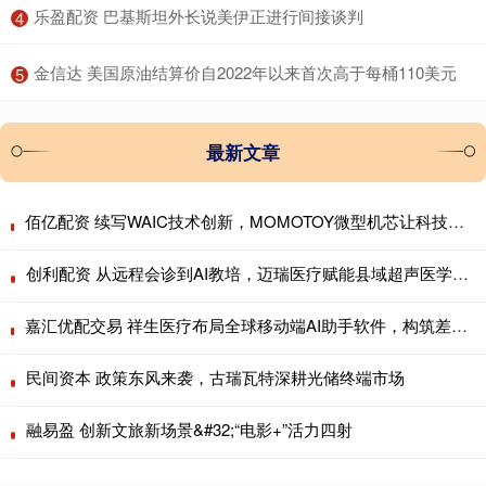
​乐盈配资 巴基斯坦外长说美伊正进行间接谈判
4
​金信达 美国原油结算价自2022年以来首次高于每桶110美元
5
最新文章
佰亿配资 续写WAIC技术创新，MOMOTOY微型机芯让科技贴近烟火日常
创利配资 从远程会诊到AI教培，迈瑞医疗赋能县域超声医学中心
嘉汇优配交易 祥生医疗布局全球移动端AI助手软件，构筑差异化服务生态
民间资本 政策东风来袭，古瑞瓦特深耕光储终端市场
融易盈 创新文旅新场景&#32;“电影+”活力四射