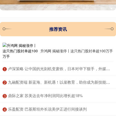
推荐资讯
升鸿网 揭秘涨停丨这只热门股封单超100万手
​卢深策略 让中国的光刻机变废铁，日本对华下狠手，外媒：比美国人还绝
1
​九融配资端 新蓝海、新机遇！以崖教育，助你成为新技能人才
2
​鼎际之家 苏美达去年净利润同比增长超18%
3
​乐盈配资 巴基斯坦外长说美伊正进行间接谈判
4