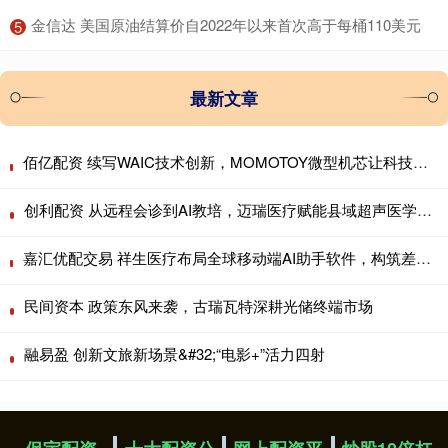
​金信达 美国原油结算价自2022年以来首次高于每桶110美元
5
最新文章
佰亿配资 续写WAIC技术创新，MOMOTOY微型机芯让科技贴近烟火日常
创利配资 从远程会诊到AI教培，迈瑞医疗赋能县域超声医学中心
嘉汇优配交易 祥生医疗布局全球移动端AI助手软件，构筑差异化服务生态
民间资本 政策东风来袭，古瑞瓦特深耕光储终端市场
融易盈 创新文旅新场景&#32;“电影+”活力四射