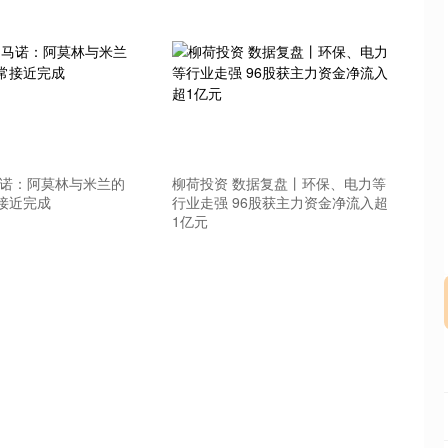
深证成指
14110.12
%
-34.08
-0.24%
马诺：阿莫林与米兰的
柳荷投资 数据复盘丨环保、电力等
接近完成
行业走强 96股获主力资金净流入超
1亿元