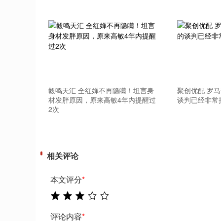
上证指数
3900.35
-0.01%
21.92
0.57
毅鸣天汇 全红婵不再隐瞒！坦言身
聚创优配 罗
材发胖原因，原来高敏4年内提醒过
谈判已经非常
2次
相关评论
本文评分
*
评论内容
*