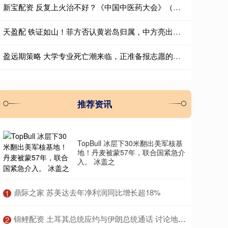
新宝配资 反复上火治不好？《中国中医药大会》（第三季）带您掌握“清润平调”的去火良方
天盈配 铁证如山！菲方否认黄岩岛归属，中方亮出铁证，马科斯还敢狡辩？
盈远期策略 大学专业死亡潮来临，正准备报志愿的高考生傻眼了
推荐资讯
TopBull 冰层下30米翻出美军核基
地！丹麦被蒙57年，联合国紧急介
入。 冰盖之
​鼎际之家 苏美达去年净利润同比增长超18%
1
​锦鲤配资 土耳其总统应约与伊朗总统通话 讨论地区局势
2