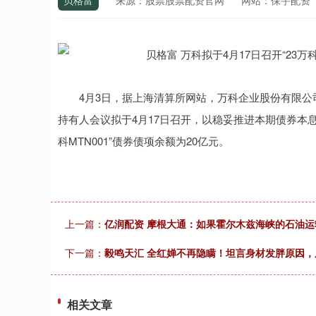
贝格富
来源：股票股票配资官网
网站：保宇配资
4月3日，据上海清算所网站，万科企业股份有限公司202
持有人会议拟于4月17日召开，以稳妥推进本期债券本
科MTN001”债券债项余额为20亿元。
上一篇：
亿润配资 摩根大通：如果霍尔木兹海峡的石油运
下一篇：
毅鸣天汇 全红婵不再隐瞒！坦言身材发胖原因，
相关文章