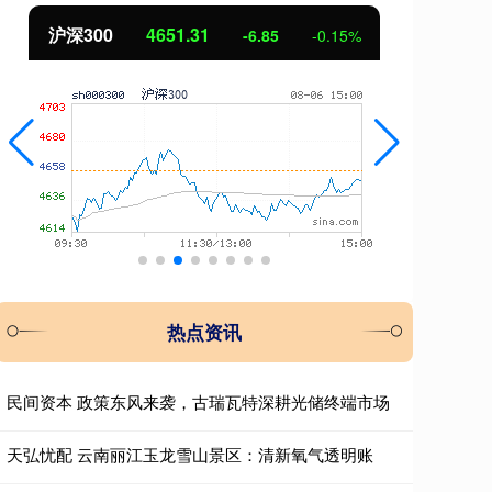
沪深300
4651.31
北证
-6.85
-0.15%
热点资讯
民间资本 政策东风来袭，古瑞瓦特深耕光储终端市场
天弘忧配 云南丽江玉龙雪山景区：清新氧气透明账