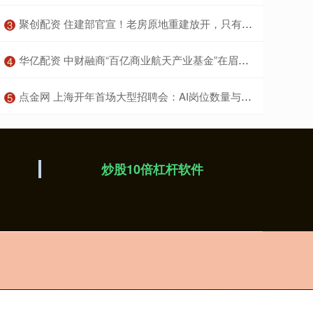
​聚创配资 住建部官宣！老房原地重建放开，只有这几类房子能办，速看
3
​华亿配资 中财融商“百亿商业航天产业基金”在眉山市正式发布
4
​点金网 上海开年首场大型招聘会：AI岗位数量与薪酬双增长
5
炒股10倍杠杆软件