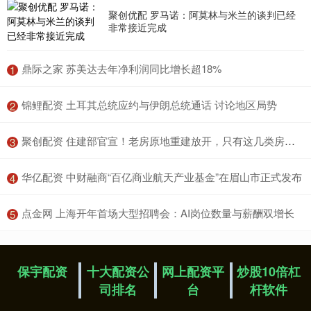
聚创优配 罗马诺：阿莫林与米兰的谈判已经
非常接近完成
​鼎际之家 苏美达去年净利润同比增长超18%
1
​锦鲤配资 土耳其总统应约与伊朗总统通话 讨论地区局势
2
​聚创配资 住建部官宣！老房原地重建放开，只有这几类房子能办，速看
3
​华亿配资 中财融商“百亿商业航天产业基金”在眉山市正式发布
4
​点金网 上海开年首场大型招聘会：AI岗位数量与薪酬双增长
5
保宇配资
十大配资公
网上配资平
炒股10倍杠
司排名
台
杆软件