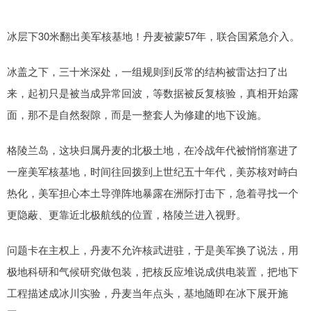
冰层下30米翻出美军核基地！丹麦被蒙57年，联合国紧急介入。
冰盖之下，三十米深处，一组规则到反常的结构被雷达扫了出
来，起初只是被当成异常回波，等数据被反复核验，真相开始露
面，那不是自然裂隙，而是一整套人为修建的地下设施。
格陵兰岛，这块归属丹麦的北极土地，在冷战年代被悄悄塞进了
一座美军核基地，时间往回拨到上世纪五十年代，美苏核对峙白
热化，美军担心本土导弹阵地暴露在洲际打击下，急着寻找一个
更隐蔽、更靠近北极航线的位置，格陵兰进入视野。
问题卡在主权上，丹麦不允许核武进驻，于是美军换了说法，用
极地科研和气候研究做包装，把核反应堆说成供电装置，把地下
工程描述成冰川实验，丹麦当年点头，基地随即在冰下展开施