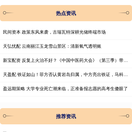
热点资讯
民间资本 政策东风来袭，古瑞瓦特深耕光储终端市场
天弘忧配 云南丽江玉龙雪山景区：清新氧气透明账
新宝配资 反复上火治不好？《中国中医药大会》（第三季）带您掌握“清润平调”的去火良方
天盈配 铁证如山！菲方否认黄岩岛归属，中方亮出铁证，马科斯还敢狡辩？
盈远期策略 大学专业死亡潮来临，正准备报志愿的高考生傻眼了
推荐资讯