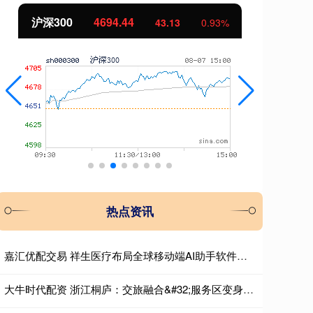
北证50
1134.24
创
11.37
1.01%
热点资讯
嘉汇优配交易 祥生医疗布局全球移动端AI助手软件，构筑差异化服务生态
大牛时代配资 浙江桐庐：交旅融合&#32;服务区变身“海底世界”