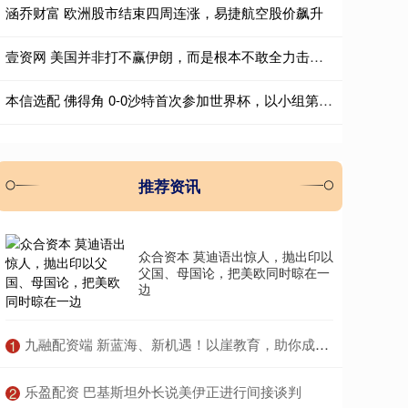
涵乔财富 欧洲股市结束四周连涨，易捷航空股价飙升
壹资网 美国并非打不赢伊朗，而是根本不敢全力击溃伊朗
本信选配 佛得角 0-0沙特首次参加世界杯，以小组第二的成绩闯入淘汰赛
推荐资讯
众合资本 莫迪语出惊人，抛出印以
父国、母国论，把美欧同时晾在一
边
​九融配资端 新蓝海、新机遇！以崖教育，助你成为新技能人才
1
​乐盈配资 巴基斯坦外长说美伊正进行间接谈判
2