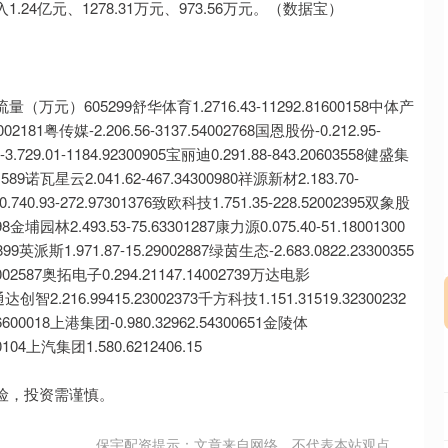
4亿元、1278.31万元、973.56万元。（数据宝）
沪深300
4694.44
.42%
43.13
0.93%
605299舒华体育1.2716.43-11292.81600158中体产
2002181粤传媒-2.206.56-3137.54002768国恩股份-0.212.95-
3.729.01-1184.92300905宝丽迪0.291.88-843.20603558健盛集
301589诺瓦星云2.041.62-467.34300980祥源新材2.183.70-
.740.93-272.97301376致欧科技1.751.35-228.52002395双象股
098金埔园林2.493.53-75.63301287康力源0.075.40-51.18001300
899英派斯1.971.87-15.29002887绿茵生态-2.683.0822.23300355
7002587奥拓电子0.294.21147.14002739万达电影
8通达创智2.216.99415.23002373千方科技1.151.31519.32300232
6600018上港集团-0.980.32962.54300651金陵体
00104上汽集团1.580.6212406.15
险，投资需谨慎。
保宇配资提示：文章来自网络，不代表本站观点。