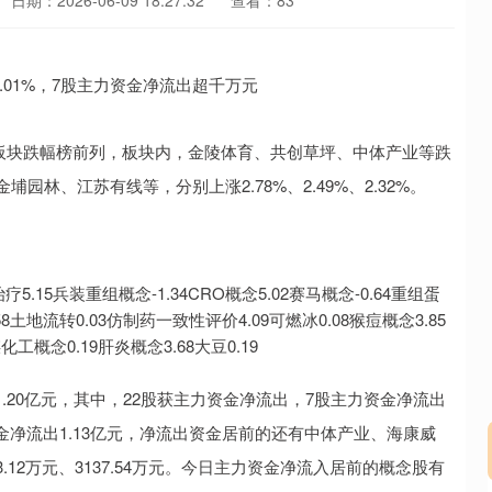
日期：2026-06-09 18:27:32
查看：83
念板块跌幅榜前列，板块内，金陵体育、共创草坪、中体产业等跌
林、江苏有线等，分别上涨2.78%、2.49%、2.32%。
5兵装重组概念-1.34CRO概念5.02赛马概念-0.64重组蛋
.58土地流转0.03仿制药一致性评价4.09可燃冰0.08猴痘概念3.85
化工概念0.19肝炎概念3.68大豆0.19
0亿元，其中，22股获主力资金净流出，7股主力资金净流出
净流出1.13亿元，净流出资金居前的还有中体产业、海康威
3.12万元、3137.54万元。今日主力资金净流入居前的概念股有