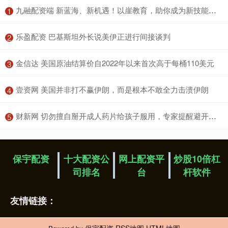
​九融配资端 新蓝海、新机遇！以崖教育，助你成为新技能人才
1
​乐盈配资 巴基斯坦外长说美伊正进行间接谈判
2
​金信达 美国原油结算价自2022年以来首次高于每桶110美元
3
​壹资网 美国并非打不赢伊朗，而是根本不敢全力击溃伊朗
4
​财新网 切勿擅自掰开成人药片给孩子服用，专家提醒避开这些常见用药误区
5
保宇配资
十大配资公
网上配资平
炒股10倍杠
司排名
台
杆软件
友情链接：