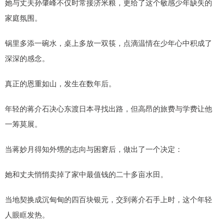
她与丈夫孙肇峰不仅时常接济米粮，更给了这个敏感少年缺失的
家庭氛围。
锅里多添一碗水，桌上多放一双筷，点滴温情在少年心中积成了
深深的感念。
真正的恩重如山，发生在数年后。
年轻的蒋介石决心东渡日本寻找出路，但高昂的旅费与学费让他
一筹莫展。
当蒋妙月得知外甥的志向与困窘后，做出了一个决定：
她和丈夫悄悄卖掉了家中最值钱的二十多亩水田。
当地契换成沉甸甸的四百块银元，交到蒋介石手上时，这个年轻
人眼眶发热。