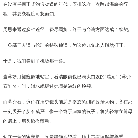
在没有任何正式沟通渠道的年代，安排这样一次跨越海峡的行
程，其复杂程度可想而知。
周恩来通过多种途径，费尽周折，终于与台湾方面达成了默契。
一条基于人道与伦理的特殊通道，为这位九旬老人悄然打开。
于是，我们看到了机场那一幕。
当蒋妙月颤巍巍地站定，看清眼前也已满头白发的“瑞元”（蒋介
石乳名）时，泪水蜿蜒过她满是皱纹的脸颊。
而蒋介石，这位在历史镜头前总是姿态紧绷的政治人物，竟在那
一刻丢开了所有威严，像一个终于归家的孩子，将头轻靠在舅母
的肩上，肩头微微颤动。
站在一旁的宋美龄，只是静静地望着，脸上带着理解与尊重。