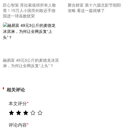
匠心智策 库拉索值得所有人敬
聚合财富 第十六届北影节朝阳
畏！15万人小国亮剑敢还手德
攻略 看这一篇就够了
国进一球虽败犹荣
融易富 49元3公斤的麦德龙冰淇
淋，为何让全网反复“上头”？
相关评论
本文评分
*
评论内容
*