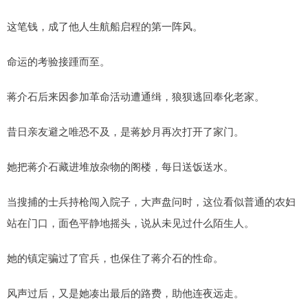
这笔钱，成了他人生航船启程的第一阵风。
命运的考验接踵而至。
蒋介石后来因参加革命活动遭通缉，狼狈逃回奉化老家。
昔日亲友避之唯恐不及，是蒋妙月再次打开了家门。
她把蒋介石藏进堆放杂物的阁楼，每日送饭送水。
当搜捕的士兵持枪闯入院子，大声盘问时，这位看似普通的农妇
站在门口，面色平静地摇头，说从未见过什么陌生人。
她的镇定骗过了官兵，也保住了蒋介石的性命。
风声过后，又是她凑出最后的路费，助他连夜远走。