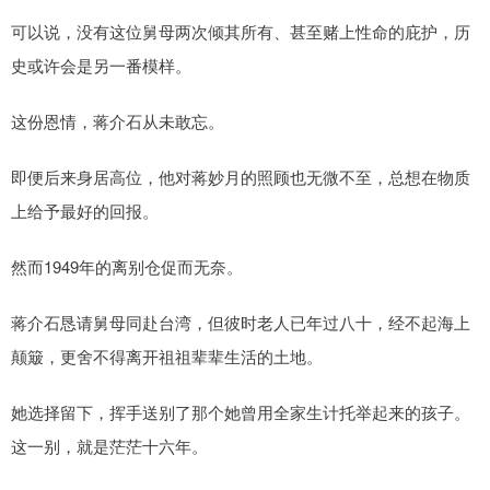
可以说，没有这位舅母两次倾其所有、甚至赌上性命的庇护，历
史或许会是另一番模样。
这份恩情，蒋介石从未敢忘。
即便后来身居高位，他对蒋妙月的照顾也无微不至，总想在物质
上给予最好的回报。
然而1949年的离别仓促而无奈。
蒋介石恳请舅母同赴台湾，但彼时老人已年过八十，经不起海上
颠簸，更舍不得离开祖祖辈辈生活的土地。
她选择留下，挥手送别了那个她曾用全家生计托举起来的孩子。
这一别，就是茫茫十六年。