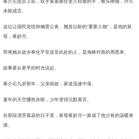
蒋介石急步上前，双手紧紧握住老人枯瘦的手，喉头哽咽，许久
未能成言。
这位让国民党统帅搁置公务、翘首以盼的“重要人物”，是他的舅
母，蒋妙月。
而将她从故乡奉化平安送至此处的人，是海峡对面的周恩来。
故事要从更早的时光说起。
蒋介石九岁那年，父亲病故，家道迅速中落。
童年的天空骤然灰暗，少年变得沉默寡言。
在那段清苦孤寂的日子里，舅母蒋妙月一家成了他少有的温暖来
源。